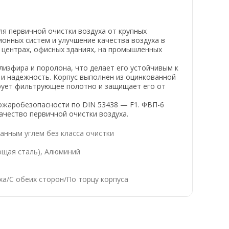
я первичной очистки воздуха от крупных
онных систем и улучшение качества воздуха в
 центрах, офисных зданиях, на промышленных
иэфира и поролона, что делает его устойчивым к
 и надежность. Корпус выполнен из оцинкованной
ирует фильтрующее полотно и защищает его от
пожаробезопасности по DIN 53438 — F1. ФВП-6
ачество первичной очистки воздуха.
анным углем без класса очистки
ющая сталь), Алюминий
ха/С обеих сторон/По торцу корпуса