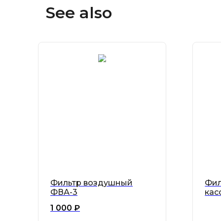
See also
Фильтр воздушный
Фил
ФВА-3
кас
1 000
₽