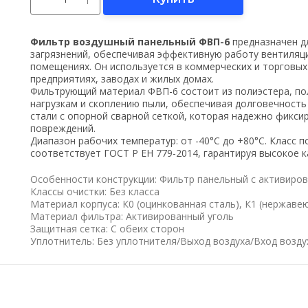
Фильтр воздушный панельный ФВП-6
предназначен дл
загрязнений, обеспечивая эффективную работу вентиляци
помещениях. Он используется в коммерческих и торговых
предприятиях, заводах и жилых домах.
Фильтрующий материал ФВП-6 состоит из полиэстера, пол
нагрузкам и скоплению пыли, обеспечивая долговечность
стали с опорной сварной сеткой, которая надежно фикс
повреждений.
Диапазон рабочих температур: от -40°С до +80°С. Класс 
соответствует ГОСТ Р ЕН 779-2014, гарантируя высокое к
Особенности конструкции: Фильтр панельный с активиров
Классы очистки: Без класса
Материал корпуса: К0 (оцинкованная сталь), К1 (нержаве
Материал фильтра: Активированный уголь
Защитная сетка: С обеих сторон
Уплотнитель: Без уплотнителя/Выход воздуха/Вход возду