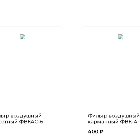
ьтр воздушный
Фильтр воздушный
сетный ФВКАС-6
карманный ФВК-4
400
₽