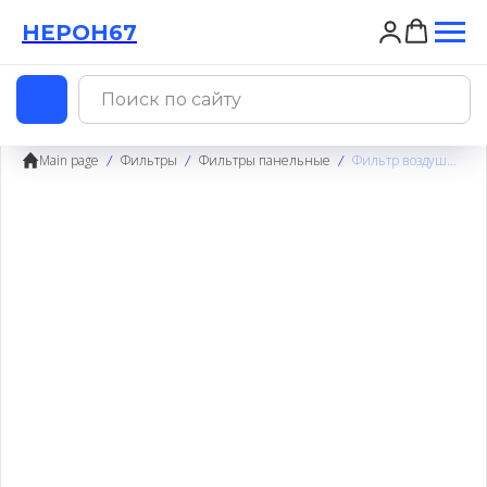
НЕРОН67
НЕРОН67
Main page
Фильтры
Фильтры панельные
Фильтр воздушный панельный ФВП-3