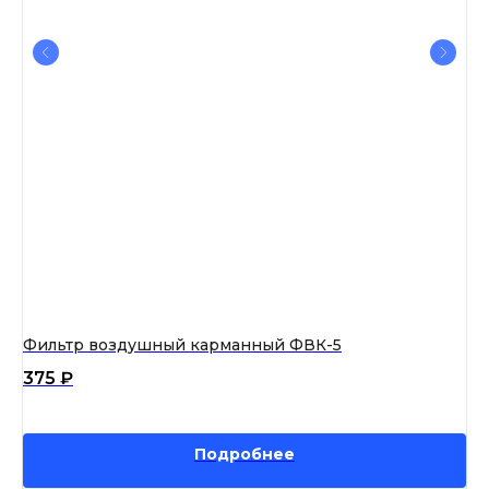
Фильтр воздушный карманный ФВК-5
Фи
375
₽
1 
Подробнее