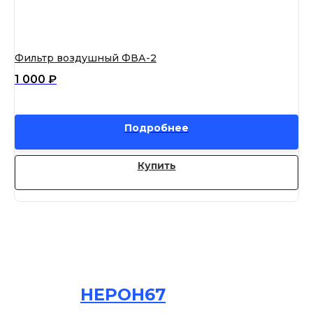
Фильтр воздушный ФВА-2
Фи
1 000
₽
1 
Подробнее
Купить
НЕРОН67