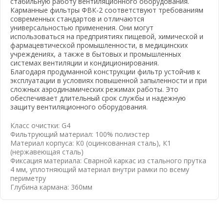
стабильную работу вентиляционного оборудования.
Карманные фильтры ФВК-2 соответствуют требованиям
современных стандартов и отличаются
универсальностью применения. Они могут
использоваться на предприятиях пищевой, химической и
вать почту
фармацевтической промышленности, в медицинских
учреждениях, а также в бытовых и промышленных
системах вентиляции и кондиционирования.
Благодаря продуманной конструкции фильтр устойчив к
эксплуатации в условиях повышенной запыленности и при
сложных аэродинамических режимах работы. Это
обеспечивает длительный срок службы и надежную
защиту вентиляционного оборудования.
Класс очистки: G4
Фильтрующий материал: 100% полиэстер
Материал корпуса: К0 (оцинкованная сталь), К1
(нержавеющая сталь)
Фиксация материала: Сварной каркас из стального прутка
4 мм, уплотняющий материал внутри рамки по всему
периметру
Глубина кармана: 360мм