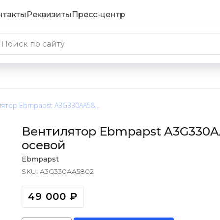
нтакты
Реквизиты
Пресс-центр
Вентилятор Ebmpapst A3G330AA5802 / A3G330-AA58-02 осевой
Вентилятор Ebmpapst A3G330AA
осевой
Ebmpapst
SKU:
A3G330AA5802
49 000
₽