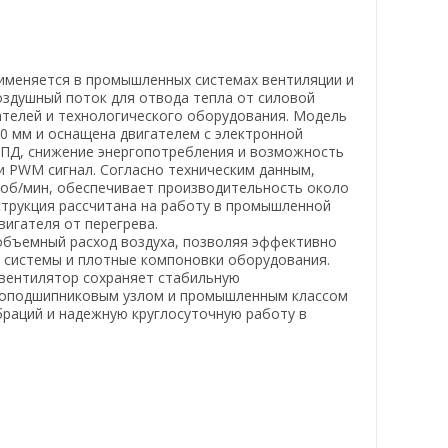
именяется в промышленных системах вентиляции и
оздушный поток для отвода тепла от силовой
ателей и технологического оборудования. Модель
0 мм и оснащена двигателем с электронной
 КПД, снижение энергопотребления и возможность
и PWM сигнал. Согласно техническим данным,
 об/мин, обеспечивает производительность около
струкция рассчитана на работу в промышленной
вигателя от перегрева.
объемный расход воздуха, позволяя эффективно
 системы и плотные компоновки оборудования.
вентилятор сохраняет стабильную
икоподшипниковым узлом и промышленным классом
браций и надежную круглосуточную работу в