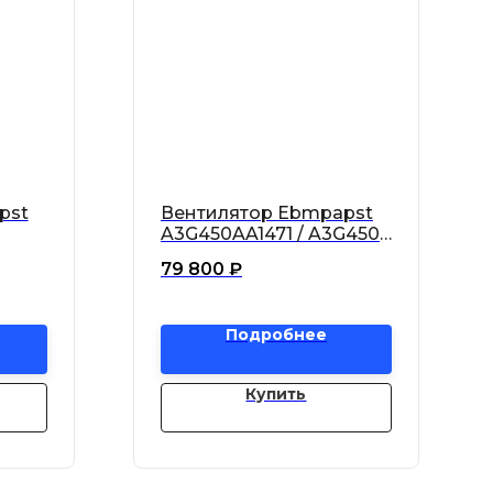
pst
Вентилятор Ebmpapst
A3G450AA1471 / A3G450-
евой
AA14-71 осевой
79 800
₽
Подробнее
Купить