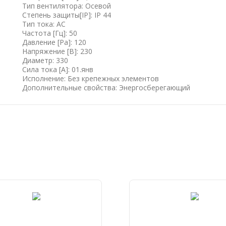
Тип вентилятора: Осевой
Степень защиты[IP]: IP 44
Тип тока: AC
Частота [Гц]: 50
Давление [Pa]: 120
Напряжение [B]: 230
Диаметр: 330
Сила тока [А]: 01.янв
Исполнение: Без крепежных элементов
Дополнительные свойства: Энергосберегающий