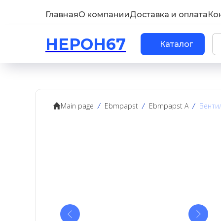
Главная
О компании
Доставка и оплата
Ко
НЕРОН67
Каталог
Main page
Ebmpapst
Ebmpapst A