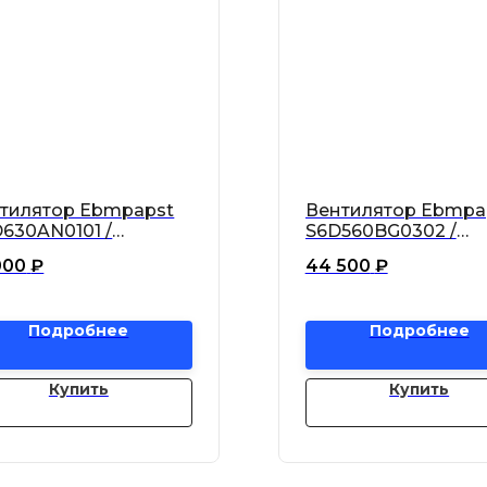
тилятор Ebmpapst
Вентилятор Ebmpa
630AN0101 /
S6D560BG0302 /
630-AN01-01 осевой
S6D560-BG03-02 ос
000
₽
44 500
₽
Подробнее
Подробнее
Купить
Купить