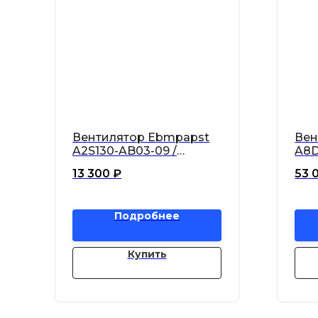
Вентилятор Ebmpapst
Вен
A2S130-AB03-09 /
A8D
A2S130AB0309
A8D
13 300
₽
53 
Подробнее
Купить