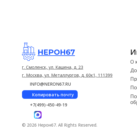
И
НЕРОН67
О 
г. Смоленск, ул. Кашена, д. 23
До
г. Москва, ул. Металлургов, д. 60к1, 111399
Пр
INFO@NERON67.RU
По
Копировать почту
По
об
+7(499)-450-49-19
© 2026 Нерон67. All Rights Reserved.