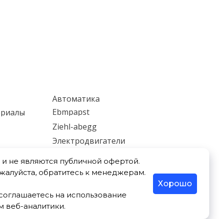
Автоматика
Ebmpapst
ериалы
Ziehl-abegg
Электродвигатели
ки
Мотор-редукторы
и не являются публичной офертой.
Насосы
ожалуйста, обратитесь к менеджерам.
Хорошо
ы соглашаетесь на использование
м веб-аналитики.