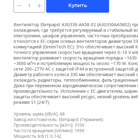
Купить
Вентилятор Ebmpapst A3G330-AA58-02 (A3G330AA5802) пр
охлаждения, где требуется регулируемый и стабильный в
электроники, шкафов управления, частотных преобразов
относится к EC-серии осевых вентиляторов диаметром 33
коммутацией (GreenTech EC). Это обеспечивает высокий
точного управления скоростью вращения через 0–10 V ил
вентилятор развивает скорость вращения порядка ~1630
~3000 м³/ч и потребляемую мощность около ~170 W. Кон
сети 200–277V AC с защитой IP44 и встроенной защитой д
Диаметр рабочего колеса 330 мм обеспечивает высокий 
охлаждать радиаторы, теплообменники, фильтрационные
Даже при переменном аэродинамическом сопротивлении 
производительность. Исполнение с EC-двигателем, шар
защиты обеспечивает высокий ресурс, низкий уровень ви
режиме S1 (24/7).
Уровень шума [dB/A]: 68
Завод изготовитель: Ebmpapst (Германия)
Производительность [м3/ч]: 3100
Частота вращения [об/мин]: 1690
Мощность [кВт]: 0,142