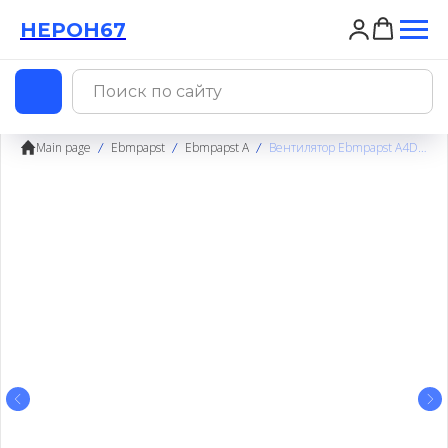
НЕРОН67
НЕРОН67
Main page
Ebmpapst
Ebmpapst A
Вентилятор Ebmpapst A4D200-AA04-02 / A4D200AA0402