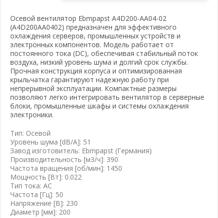
Осевой вентилятор Ebmpapst A4D200-AA04-02
(A4D200AA0402) предназначен для эффективного
охлаждения серверов, промышленных устройств и
электронных компонентов. Модель работает от
постоянного тока (DC), обеспечивая стабильный поток
воздуха, низкий уровень шума и долгий срок службы.
Прочная конструкция корпуса и оптимизированная
крыльчатка гарантируют надежную работу при
вать почту
непрерывной эксплуатации. Компактные размеры
позволяют легко интегрировать вентилятор в серверные
блоки, промышленные шкафы и системы охлаждения
электроники.
Тип: Осевой
Уровень шума [dB/A]: 51
Завод изготовитель: Ebmpapst (Германия)
Производительность [м3/ч]: 390
Частота вращения [об/мин]: 1450
Мощность [Вт]: 0.022
Тип тока: AC
Частота [Гц]: 50
Напряжение [B]: 230
Диаметр [мм]: 200