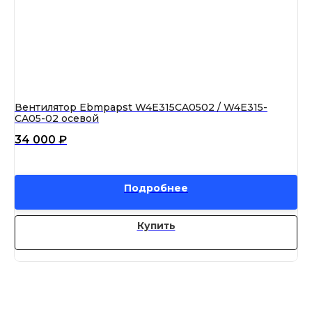
Вентилятор Ebmpapst W4E315CA0502 / W4E315-
Ве
CA05-02 осевой
S3
34 000
₽
51
Подробнее
Купить