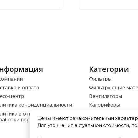
нформация
Категории
компании
Фильтры
ставка и оплата
Фильтрующие мат
есс-центр
Вентиляторы
литика конфиденциальности
Калориферы
Приточные установ
литика в отношении
Цены имеют ознакомительный характер 
работки персональных данных
Фасонные изделия
Для уточнения актуальной стоимости, п