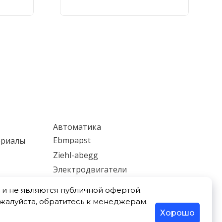
Автоматика
Ebmpapst
ериалы
Ziehl-abegg
Электродвигатели
ки
Мотор-редукторы
и не являются публичной офертой.
Насосы
ожалуйста, обратитесь к менеджерам.
Хорошо