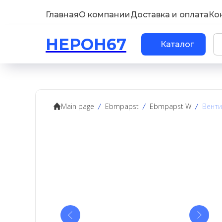
Главная
О компании
Доставка и оплата
Ко
НЕРОН67
Каталог
Main page
Ebmpapst
Ebmpapst W