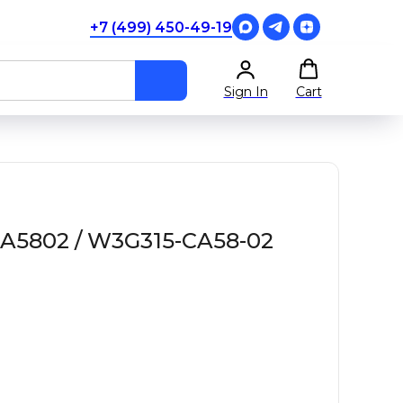
+7 (499) 450-49-19
Sign In
Cart
A5802 / W3G315-CA58-02