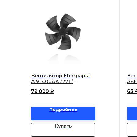
Вентилятор Ebmpapst
Вен
A3G400AA2271 /
A6E
A3G400-AA22-71 осевой
A6E
79 000
₽
63 
Подробнее
Купить