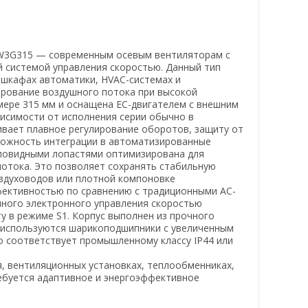
 W3G315 — современным осевым вентиляторам с
й системой управления скоростью. Данный тип
шкафах автоматики, HVAC-системах и
лирование воздушного потока при высокой
мере 315 мм и оснащена EC-двигателем с внешним
исимости от исполнения серии обычно в
ивает плавное регулирование оборотов, защиту от
зможность интеграции в автоматизированные
рповидными лопастями оптимизирована для
отока. Это позволяет сохранять стабильную
здуховодов или плотной компоновке
фективностью по сравнению с традиционными AC-
чного электронного управления скоростью
у в режиме S1. Корпус выполнен из прочного
 используются шарикоподшипники с увеличенным
о соответствует промышленному классу IP44 или
 вентиляционных установках, теплообменниках,
ребуется адаптивное и энергоэффективное