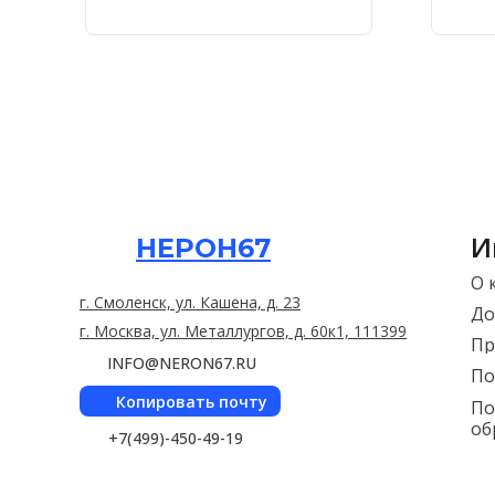
И
НЕРОН67
О 
г. Смоленск, ул. Кашена, д. 23
До
г. Москва, ул. Металлургов, д. 60к1, 111399
Пр
INFO@NERON67.RU
По
Копировать почту
По
об
+7(499)-450-49-19