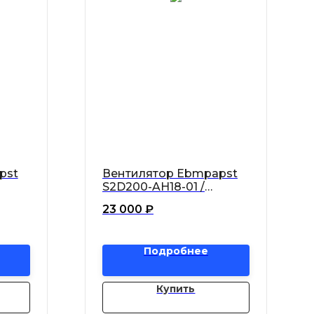
pst
Вентилятор Ebmpapst
S2D200-AH18-01 /
S2D200AH1801
23 000
₽
Подробнее
Купить