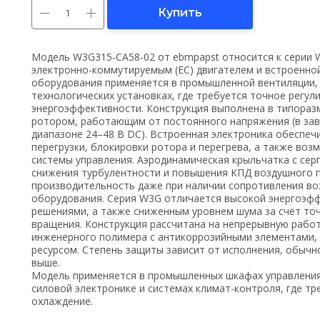
Купить
Модель W3G315-CA58-02 от ebmpapst относится к серии
электронно-коммутируемым (EC) двигателем и встроенно
оборудования применяется в промышленной вентиляции, 
технологических установках, где требуется точное регу
энергоэффективности. Конструкция выполнена в типораз
ротором, работающим от постоянного напряжения (в зав
диапазоне 24–48 В DC). Встроенная электроника обеспеч
перегрузки, блокировки ротора и перегрева, а также во
системы управления. Аэродинамическая крыльчатка с се
снижения турбулентности и повышения КПД воздушного п
производительность даже при наличии сопротивления во
оборудования. Серия W3G отличается высокой энергоэф
решениями, а также сниженным уровнем шума за счёт то
вращения. Конструкция рассчитана на непрерывную работ
инженерного полимера с антикоррозийными элементами,
ресурсом. Степень защиты зависит от исполнения, обычн
выше.
Модель применяется в промышленных шкафах управления,
силовой электронике и системах климат-контроля, где т
охлаждение.