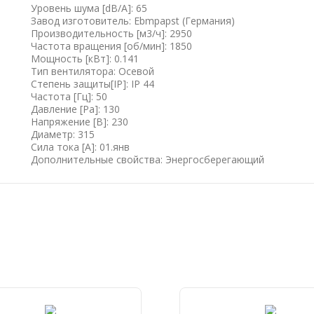
Уровень шума [dB/A]: 65
Завод изготовитель: Ebmpapst (Германия)
Производительность [м3/ч]: 2950
Частота вращения [об/мин]: 1850
Мощность [кВт]: 0.141
Тип вентилятора: Осевой
Степень защиты[IP]: IP 44
Частота [Гц]: 50
Давление [Pa]: 130
Напряжение [B]: 230
Диаметр: 315
Сила тока [А]: 01.янв
Дополнительные свойства: Энергосберегающий