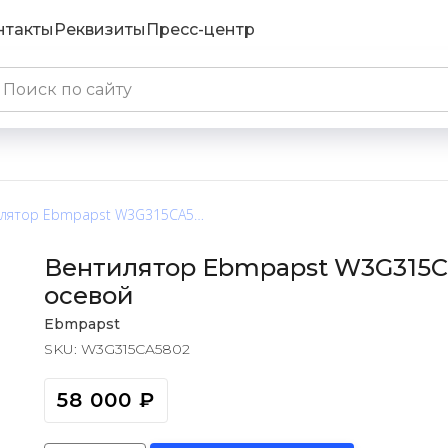
нтакты
Реквизиты
Пресс-центр
Вентилятор Ebmpapst W3G315CA5802 / W3G315-CA58-02 осевой
Вентилятор Ebmpapst W3G315C
осевой
Ebmpapst
SKU:
W3G315CA5802
58 000
₽