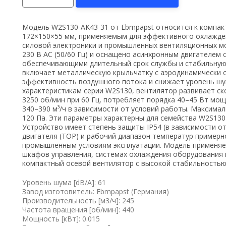
Модель W2S130-AK43-31 от Ebmpapst относится к компа
172×150×55 мм, применяемым для эффективного охлажде
силовой электроники и промышленных вентиляционных мо
230 В AC (50/60 Гц) и оснащено асинхронным двигателем
обеспечивающими длительный срок службы и стабильную 
включает металлическую крыльчатку с аэродинамически
эффективность воздушного потока и снижает уровень шу
характеристикам серии W2S130, вентилятор развивает ск
3250 об/мин при 60 Гц, потребляет порядка 40–45 Вт мо
340–390 м³/ч в зависимости от условий работы. Максима
120 Па. Эти параметры характерны для семейства W2S13
Устройство имеет степень защиты IP54 (в зависимости о
двигателя (TOP) и рабочий диапазон температур примерно
промышленным условиям эксплуатации. Модель применяе
шкафов управления, системах охлаждения оборудования 
компактный осевой вентилятор с высокой стабильностью
Уровень шума [dB/A]: 61
Завод изготовитель: Ebmpapst (Германия)
Производительность [м3/ч]: 245
Частота вращения [об/мин]: 440
Мощность [кВт]: 0.015