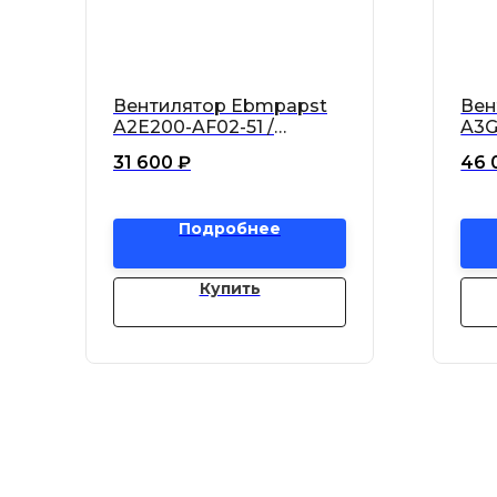
Вентилятор Ebmpapst
Вен
A2E200-AF02-51 /
A3G
A2E200AF0251
A3G
31 600
₽
46 
Подробнее
Купить