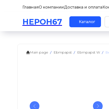
Главная
О компании
Доставка и оплата
Ко
НЕРОН67
Каталог
Main page
Ebmpapst
Ebmpapst W