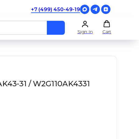
+7 (499) 450-49-19
Sign In
Cart
K43-31 / W2G110AK4331