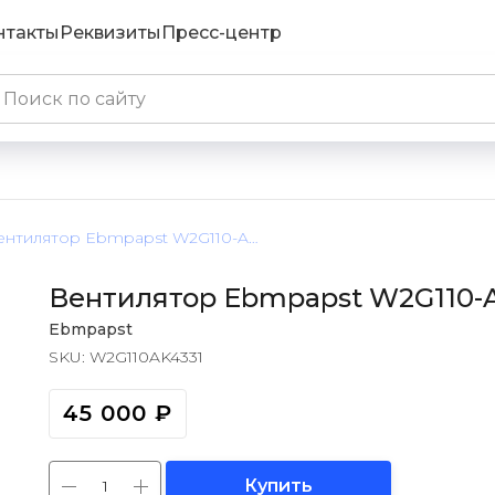
нтакты
Реквизиты
Пресс-центр
Вентилятор Ebmpapst W2G110-AK43-31 / W2G110AK4331
Вентилятор Ebmpapst W2G110-A
Ebmpapst
SKU:
W2G110AK4331
45 000
₽
Купить