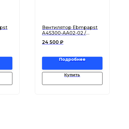
pst
Вентилятор Ebmpapst
A4S300-AA02-02 /
A4S300AA0202
24 500
₽
Подробнее
Купить