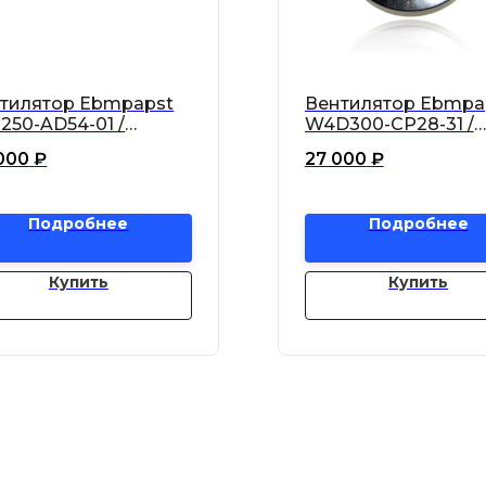
тилятор Ebmpapst
Вентилятор Ebmpa
250-AD54-01 /
W4D300-CP28-31 /
250AD5401
W4D300CP2831
000
₽
27 000
₽
Подробнее
Подробнее
Купить
Купить