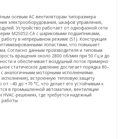
ктным осевым AC-вентиляторам типоразмера
ния электрооборудования, шкафов управления,
дулей. Устройство работает от однофазной сети
 серии M2S052-CA с шариковыми подшипниками,
работу в непрерывном режиме (S1). Конструкция
 оптимизированными лопастями, что повышает
ма. Согласно данным производителя и типовым
орость вращения около 2800 об/мин при 50 Гц и до
щности и обеспечивает воздушный поток примерно
льное статическое давление достигает порядка 80–
0 с аналогичными моторными исполнениями.
т исполнения), встроенную тепловую защиту
 от −40 до +70 °C, что делает его устойчивым к
тся в промышленной автоматике, вентиляции
и HVAC-решениях, где требуется надежный
 работы.