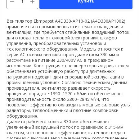
Купить
Вентилятор Ebmpapst A4D330-AP10-02 (A4D330AP1002)
применяется в промышленных системах охлаждения и
вентиляции, где требуется стабильный воздушный поток
для отвода тепла от силовой электроники, шкафов
управления, преобразовательных установок и
технологического оборудования. Модель относится к
серии AC-осевых вентиляторов диаметром 330 мм и
рассчитана на питание 230/400V AC в трёхфазном
исполнении. Конструкция с внешнероторным двигателем
обеспечивает устойчивую работу при длительных
нагрузках и подходит для непрерывной эксплуатации в
промышленных условиях. Согласно техническим данным
производителя, вентилятор развивает скорость
вращения порядка ~1390–1570 об/мин и обеспечивает
производительность около 2800–2845 м³/ч, что
позволяет эффективно охлаждать мощные силовые узлы,
радиаторы, теплообменники и плотные компоновки
оборудования.
Диаметр рабочего колеса 330 мм обеспечивает
увеличенный воздушный поток по сравнению с 315-мм
классом, что повышает эффективность теплоотвода в
системах с высоким аэродинамическим сопротивлением,