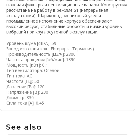
включая фильтры и вентиляционные каналы. Конструкция
рассчитана на работу в режиме S1 (непрерывная
эксплуатация). Шарикоподшипниковый узел и
вать почту
промышленное исполнение корпуса обеспечивают
высокий ресурс, стабильные обороты и низкий уровень
вибраций при круглосуточной эксплуатации.
Уровень шума [dB/A]: 59
Завод изготовитель: Ebmpapst (Германия)
Производительность [м3/ч]: 2800
Частота вращения [об/мин]: 1390
Мощность [кВт]: 0,1
Тип вентилятора: Осевой
Тип тока: AC
Частота [Гц]: 50
Давление [Pa]: 120
Напряжение [B]: 230
Диаметр: 330
Сила тока [А]: 0.45
See also