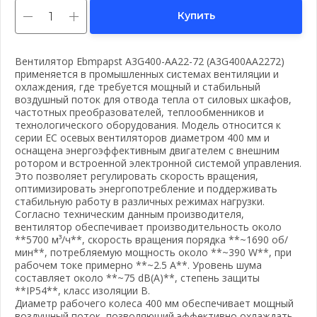
Купить
Вентилятор Ebmpapst A3G400-AA22-72 (A3G400AA2272)
применяется в промышленных системах вентиляции и
охлаждения, где требуется мощный и стабильный
воздушный поток для отвода тепла от силовых шкафов,
частотных преобразователей, теплообменников и
технологического оборудования. Модель относится к
серии EC осевых вентиляторов диаметром 400 мм и
оснащена энергоэффективным двигателем с внешним
ротором и встроенной электронной системой управления.
Это позволяет регулировать скорость вращения,
оптимизировать энергопотребление и поддерживать
стабильную работу в различных режимах нагрузки.
Согласно техническим данным производителя,
вентилятор обеспечивает производительность около
**5700 м³/ч**, скорость вращения порядка **~1690 об/
мин**, потребляемую мощность около **~390 W**, при
рабочем токе примерно **~2.5 A**. Уровень шума
составляет около **~75 dB(A)**, степень защиты
**IP54**, класс изоляции B.
Диаметр рабочего колеса 400 мм обеспечивает мощный
воздушный поток, позволяющий эффективно охлаждать