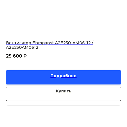
Вентилятор Ebmpapst A2E250-AM06-12 /
Ве
A2E250AM0612
01
25 600
₽
3
Подробнее
Купить