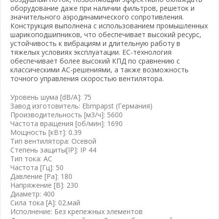
оборудование даже при наличии фильтров, решеток и
значительного аэродинамического сопротивления.
Конструкция выполнена с использованием промышленных
шарикоподшипников, что обеспечивает высокий ресурс,
устойчивость к вибрациям и длительную работу в
тяжелых условиях эксплуатации. EC-технология
обеспечивает более высокий КПД по сравнению с
классическими AC-решениями, а также возможность
точного управления скоростью вентилятора.
вать почту
Уровень шума [dB/A]: 75
Завод изготовитель: Ebmpapst (Германия)
Производительность [м3/ч]: 5600
Частота вращения [об/мин]: 1690
Мощность [кВт]: 0.39
Тип вентилятора: Осевой
Степень защиты[IP]: IP 44
Тип тока: AC
Частота [Гц]: 50
Давление [Pa]: 180
Напряжение [B]: 230
Диаметр: 400
Сила тока [А]: 02.май
Исполнение: Без крепежных элементов