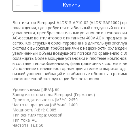
Купить
Вентилятор Ebmpapst A4D315-AP10-02 (A4D315AP1002) пр
охлаждения, где требуется стабильный воздушный поток 
управления, преобразовательных установок и технологич
AC-осевых вентиляторов с питанием 400V AC и предназн
сетях. Конструкция ориентирована на длительную эксплуа
систем с высокими требованиями к надёжности охлажден
увеличенный объём воздушного потока по сравнению с 3
охлаждать более мощные установки и плотные компонов
в составе теплообменников, фильтрационных систем и в
Исполнение с внешнероторным двигателем и шарикоподш
низкий уровень вибраций и стабильные обороты в режиме
промышленной эксплуатации без остановок.
Уровень шума [dB/A]: 60
Завод изготовитель: Ebmpapst (Германия)
Производительность [м3/ч]: 2450
Частота вращения [об/мин]: 1400
Мощность [кВт]: 0,085
Тип вентилятора: Осевой
Тип тока: AC
Частота [Гц]: 50