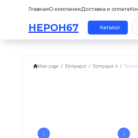
Главная
О компании
Доставка и оплата
Ко
НЕРОН67
Каталог
Main page
Ebmpapst
Ebmpapst A