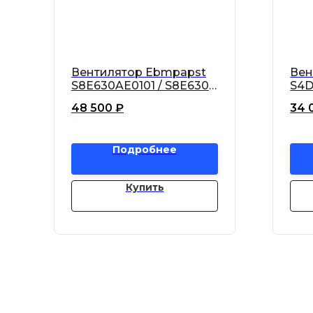
Вентилятор Ebmpapst
Вен
S8E630AE0101 / S8E630-
S4D
AE01-01 осевой
S4D
48 500
₽
34 
Подробнее
Купить