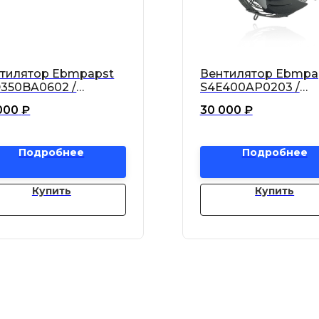
тилятор Ebmpapst
Вентилятор Ebmpa
350BA0602 /
S4E400AP0203 /
350-BA06-02 осевой
S4E400-AP02-03 о
000
₽
30 000
₽
Подробнее
Подробнее
Купить
Купить