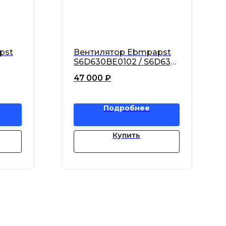
pst
Вентилятор Ebmpapst
S6D630BE0102 / S6D630-
севой
BE01-02 осевой
47 000
₽
Подробнее
Купить