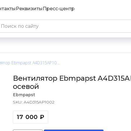
нтакты
Реквизиты
Пресс-центр
Вентилятор Ebmpapst A4D315AP1002 / A4D315-AP10-02 осевой
Вентилятор Ebmpapst A4D315AP
осевой
Ebmpapst
SKU:
A4D315AP1002
17 000
₽