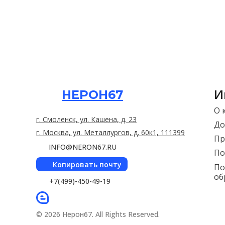
И
НЕРОН67
О 
г. Смоленск, ул. Кашена, д. 23
До
г. Москва, ул. Металлургов, д. 60к1, 111399
Пр
INFO@NERON67.RU
По
Копировать почту
По
об
+7(499)-450-49-19
© 2026 Нерон67. All Rights Reserved.