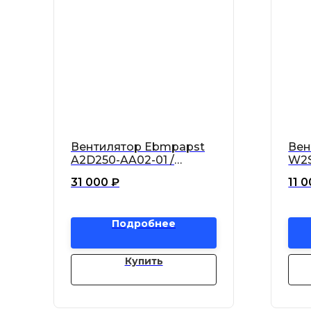
Вентилятор Ebmpapst
Вен
A2D250-AA02-01 /
W2S
A2D250AA0201
W2S
31 000
₽
11 
Подробнее
Купить