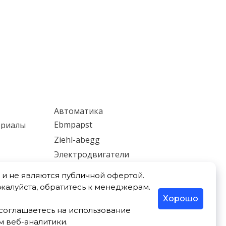
Автоматика
Ebmpapst
ериалы
Ziehl-abegg
Электродвигатели
ки
Мотор-редукторы
и не являются публичной офертой.
Насосы
ожалуйста, обратитесь к менеджерам.
Хорошо
ы соглашаетесь на использование
м веб-аналитики.