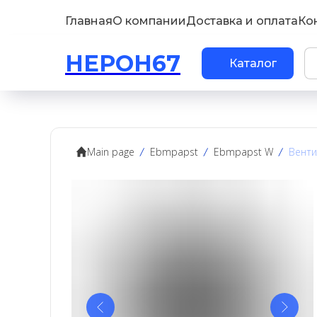
Главная
О компании
Доставка и оплата
Ко
НЕРОН67
Каталог
Main page
Ebmpapst
Ebmpapst W