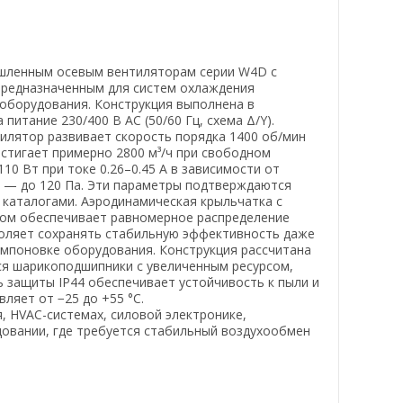
шленным осевым вентиляторам серии W4D с
редназначенным для систем охлаждения
 оборудования. Конструкция выполнена в
питание 230/400 В AC (50/60 Гц, схема Δ/Y).
илятор развивает скорость порядка 1400 об/мин
остигает примерно 2800 м³/ч при свободном
0 Вт при токе 0.26–0.45 А в зависимости от
 — до 120 Па. Эти параметры подтверждаются
каталогами. Аэродинамическая крыльчатка с
ом обеспечивает равномерное распределение
воляет сохранять стабильную эффективность даже
омпоновке оборудования. Конструкция рассчитана
я шарикоподшипники с увеличенным ресурсом,
ь защиты IP44 обеспечивает устойчивость к пыли и
ляет от −25 до +55 °C.
 HVAC-системах, силовой электронике,
овании, где требуется стабильный воздухообмен