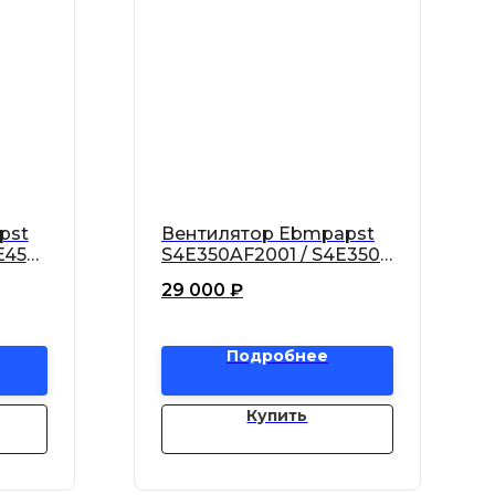
pst
Вентилятор Ebmpapst
E450-
S4E350AF2001 / S4E350-
AF20-01 осевой
29 000
₽
Подробнее
Купить