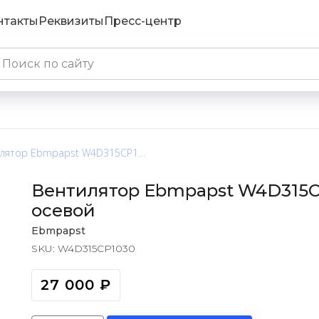
нтакты
Реквизиты
Пресс-центр
Вентилятор Ebmpapst W4D315CP1030 / W4D315-CP10-30 осевой
Вентилятор Ebmpapst W4D315CP
осевой
Ebmpapst
SKU:
W4D315CP1030
27 000
₽