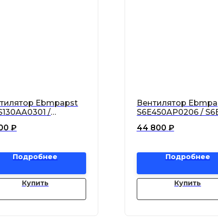
тилятор Ebmpapst
Вентилятор Ebmpa
130AA0301 /
S6E450AP0206 / S6
130-AA03-01 осевой
AP02-06 осевой
000
₽
44 800
₽
Подробнее
Подробнее
Купить
Купить