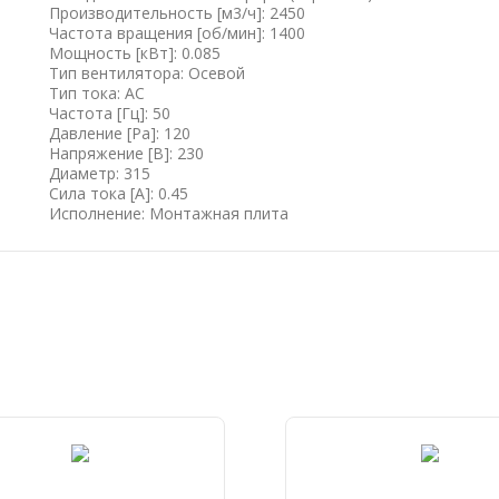
Производительность [м3/ч]: 2450
Частота вращения [об/мин]: 1400
Мощность [кВт]: 0.085
Тип вентилятора: Осевой
Тип тока: AC
Частота [Гц]: 50
Давление [Pa]: 120
Напряжение [B]: 230
Диаметр: 315
Сила тока [А]: 0.45
Исполнение: Монтажная плита