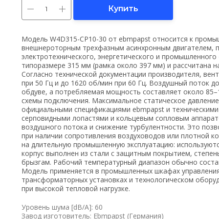
Купить
Модель W4D315-CP10-30 от ebmpapst относится к промы
внешнероторным трехфазным асинхронным двигателем, п
электротехнического, энергетического и промышленного
типоразмере 315 мм (рамка около 397 мм) и рассчитана на 
Согласно технической документации производителя, вент
при 50 Гц и до 1620 об/мин при 60 Гц. Воздушный поток д
обдуве, а потребляемая мощность составляет около 85–11
схемы подключения. Максимальное статическое давление
официальными спецификациями ebmpapst и техническими 
серповидными лопастями и кольцевым сопловым аппарат
воздушного потока и снижение турбулентности. Это поз
при наличии сопротивления воздуховодов или плотной к
на длительную промышленную эксплуатацию: используютс
корпус выполнен из стали с защитным покрытием, степен
брызгам. Рабочий температурный диапазон обычно состав
Модель применяется в промышленных шкафах управления,
трансформаторных установках и технологическом оборуд
при высокой тепловой нагрузке.
Уровень шума [dB/A]: 60
Завод изготовитель: Ebmpapst (Германия)