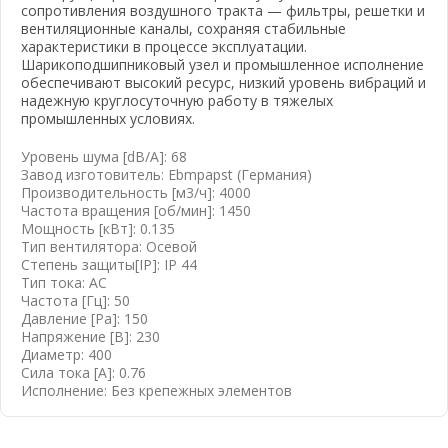
сопротивления воздушного тракта — фильтры, решетки и
вентиляционные каналы, сохраняя стабильные
характеристики в процессе эксплуатации.
Шарикоподшипниковый узел и промышленное исполнение
обеспечивают высокий ресурс, низкий уровень вибраций и
надежную круглосуточную работу в тяжелых
вать почту
промышленных условиях.
Уровень шума [dB/A]: 68
Завод изготовитель: Ebmpapst (Германия)
Производительность [м3/ч]: 4000
Частота вращения [об/мин]: 1450
Мощность [кВт]: 0.135
Тип вентилятора: Осевой
Степень защиты[IP]: IP 44
Тип тока: AC
Частота [Гц]: 50
Давление [Pa]: 150
Напряжение [B]: 230
Диаметр: 400
Сила тока [А]: 0.76
Исполнение: Без крепежных элементов