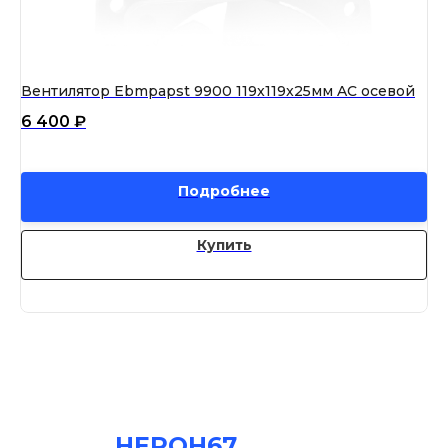
Вентилятор Ebmpapst 9900 119x119x25мм AC осевой
Ве
01
6 400
₽
13
Подробнее
Купить
НЕРОН67