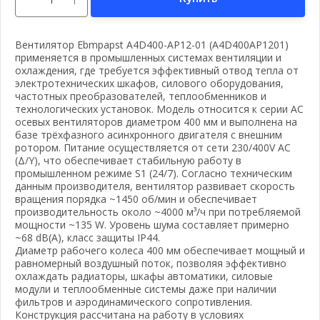
Вентилятор Ebmpapst A4D400-AP12-01 (A4D400AP1201)
применяется в промышленных системах вентиляции и
охлаждения, где требуется эффективный отвод тепла от
электротехнических шкафов, силового оборудования,
частотных преобразователей, теплообменников и
технологических установок. Модель относится к серии AC
осевых вентиляторов диаметром 400 мм и выполнена на
базе трёхфазного асинхронного двигателя с внешним
ротором. Питание осуществляется от сети 230/400V AC
(Δ/Y), что обеспечивает стабильную работу в
промышленном режиме S1 (24/7). Согласно техническим
данным производителя, вентилятор развивает скорость
вращения порядка ~1450 об/мин и обеспечивает
производительность около ~4000 м³/ч при потребляемой
мощности ~135 W. Уровень шума составляет примерно
~68 dB(A), класс защиты IP44.
Диаметр рабочего колеса 400 мм обеспечивает мощный и
равномерный воздушный поток, позволяя эффективно
охлаждать радиаторы, шкафы автоматики, силовые
модули и теплообменные системы даже при наличии
фильтров и аэродинамического сопротивления.
Конструкция рассчитана на работу в условиях