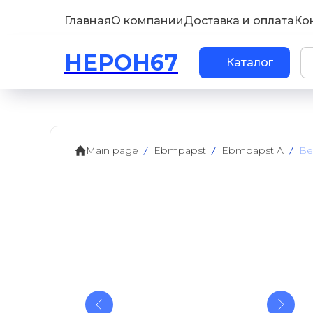
Главная
О компании
Доставка и оплата
Ко
НЕРОН67
Каталог
Main page
Ebmpapst
Ebmpapst A