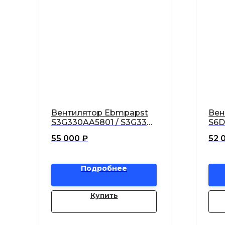
Вентилятор Ebmpapst
Вен
S3G330AA5801 / S3G330-
S6D
AA58-01 осевой
AN0
55 000
₽
52 
Подробнее
Купить