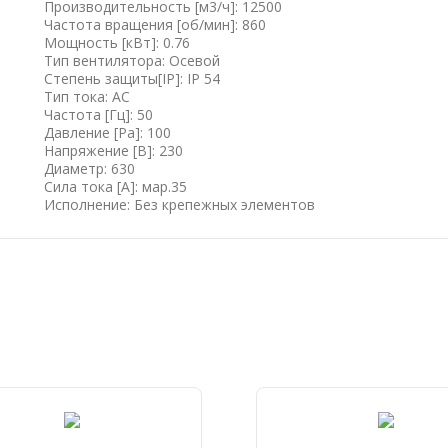
Производительность [м3/ч]: 12500
Частота вращения [об/мин]: 860
Мощность [кВт]: 0.76
Тип вентилятора: Осевой
Степень защиты[IP]: IP 54
Тип тока: AC
Частота [Гц]: 50
Давление [Pa]: 100
Напряжение [B]: 230
Диаметр: 630
Сила тока [А]: мар.35
Исполнение: Без крепежных элементов