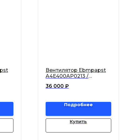
pst
Вентилятор Ebmpapst
A4E400AP0213 /
A4E400-AP02-13 осевой
36 000
₽
Подробнее
Купить