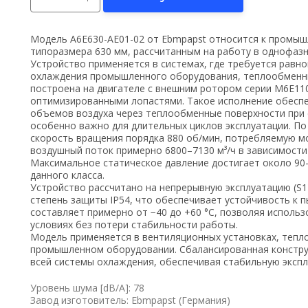
Модель A6E630-AE01-02 от Ebmpapst относится к промы
типоразмера 630 мм, рассчитанным на работу в однофазн
Устройство применяется в системах, где требуется равн
охлаждения промышленного оборудования, теплообменни
построена на двигателе с внешним ротором серии M6E11
оптимизированными лопастями. Такое исполнение обес
объемов воздуха через теплообменные поверхности при 
особенно важно для длительных циклов эксплуатации. По
скорость вращения порядка 880 об/мин, потребляемую м
воздушный поток примерно 6800–7130 м³/ч в зависимости
Максимальное статическое давление достигает около 90–
данного класса.
Устройство рассчитано на непрерывную эксплуатацию (S
степень защиты IP54, что обеспечивает устойчивость к п
составляет примерно от −40 до +60 °C, позволяя исполь
условиях без потери стабильности работы.
Модель применяется в вентиляционных установках, тепл
промышленном оборудовании. Сбалансированная констру
всей системы охлаждения, обеспечивая стабильную эксп
Уровень шума [dB/A]: 78
Завод изготовитель: Ebmpapst (Германия)