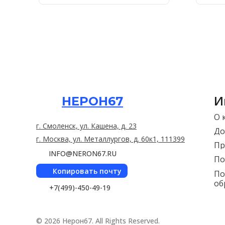
И
НЕРОН67
О 
г. Смоленск, ул. Кашена, д. 23
До
г. Москва, ул. Металлургов, д. 60к1, 111399
Пр
INFO@NERON67.RU
По
Копировать почту
По
об
+7(499)-450-49-19
© 2026 Нерон67. All Rights Reserved.