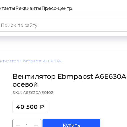
нтакты
Реквизиты
Пресс-центр
Вентилятор Ebmpapst A6E630AE0102 / A6E630-AE01-02 осевой
Вентилятор Ebmpapst A6E630AE
осевой
SKU:
A6E630AE0102
40 500
₽
Купить