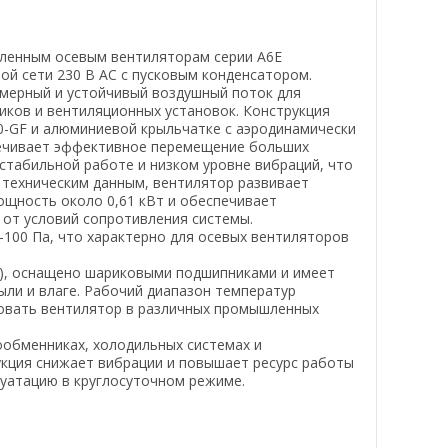
шленным осевым вентиляторам серии A6E
ой сети 230 В AC с пусковым конденсатором.
омерный и устойчивый воздушный поток для
ков и вентиляционных установок. Конструкция
0-GF и алюминиевой крыльчатке с аэродинамически
печивает эффективное перемещение больших
стабильной работе и низком уровне вибраций, что
 техническим данным, вентилятор развивает
ощность около 0,61 кВт и обеспечивает
 от условий сопротивления системы.
100 Па, что характерно для осевых вентиляторов
1), оснащено шариковыми подшипниками и имеет
ыли и влаге. Рабочий диапазон температур
зовать вентилятор в различных промышленных
ообменниках, холодильных системах и
кция снижает вибрации и повышает ресурс работы
луатацию в круглосуточном режиме.