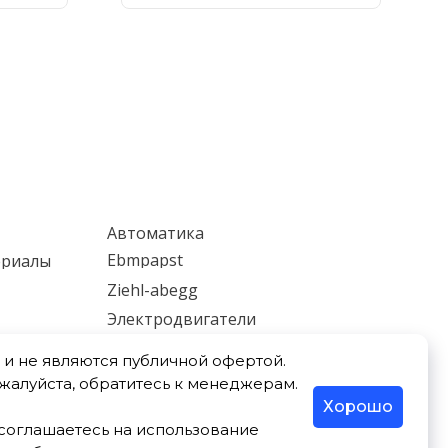
Автоматика
Ebmpapst
ериалы
Ziehl-abegg
Электродвигатели
ки
Мотор-редукторы
и не являются публичной офертой.
Насосы
ожалуйста, обратитесь к менеджерам.
Хорошо
ы соглашаетесь на использование