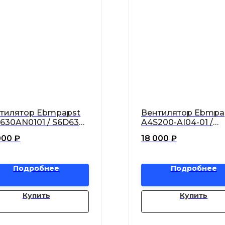
тилятор Ebmpapst
Вентилятор Ebmpa
630AN0101 / S6D630-
A4S200-AI04-01 /
1-01 осевой
A4S200AI0401
000
₽
18 000
₽
Подробнее
Подробнее
Купить
Купить