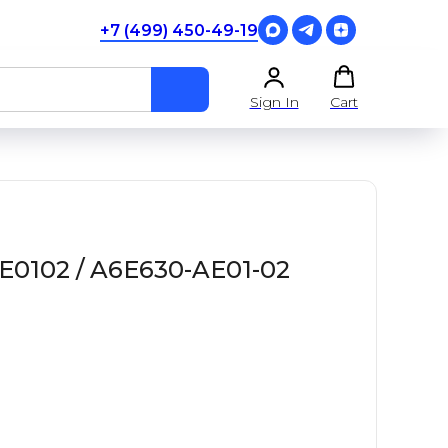
+7 (499) 450-49-19
Sign In
Cart
0102 / A6E630-AE01-02