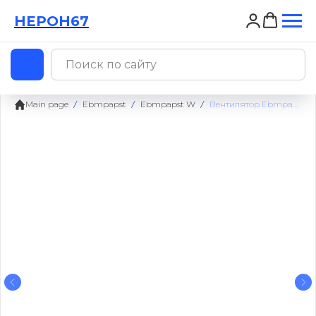
НЕРОН67
НЕРОН67
Main page
Ebmpapst
Ebmpapst W
Вентилятор Ebmpapst W4S300-CA02-02 / W4S300CA0202