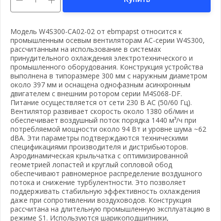
Модель W4S300-CA02-02 от ebmpapst относится к
промышленным осевым вентиляторам AC-серии W4S300,
рассчитанным на использование в системах
принудительного охлаждения электротехнического и
промышленного оборудования. Конструкция устройства
выполнена в типоразмере 300 мм с наружным диаметром
около 397 мм и оснащена однофазным асинхронным
двигателем с внешним ротором серии M4S068-DF.
Питание осуществляется от сети 230 В AC (50/60 Гц).
Вентилятор развивает скорость около 1380 об/мин и
обеспечивает воздушный поток порядка 1440 м³/ч при
потребляемой мощности около 94 Вт и уровне шума ~62
dBA. Эти параметры подтверждаются техническими
спецификациями производителя и дистрибьюторов.
Аэродинамическая крыльчатка с оптимизированной
геометрией лопастей и круглый сопловой обод
обеспечивают равномерное распределение воздушного
потока и снижение турбулентности. Это позволяет
поддерживать стабильную эффективность охлаждения
даже при сопротивлении воздуховодов. Конструкция
рассчитана на длительную промышленную эксплуатацию в
режиме S1. Используются шарикоподшипники,