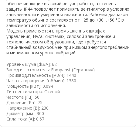
обеспечивающие высокий ресурс работы, а степень
защиты IP44 позволяет применять вентилятор в условиях
запылённости и умеренной влажности. Рабочий диапазон
температур обычно составляет от −25 до +30…+50 °C в
зависимости от исполнения.
Модель применяется в промышленных шкафах
вать почту
управления, HVAC-системах, силовой электронике и
технологическом оборудовании, где требуется
стабильный воздухообмен при низком энергопотреблении
и минимальном уровне вибраций.
Уровень шума [dB/A]: 62
Завод изготовитель: Ebmpapst (Германия)
Производительность [м3/ч]: 1440
Частота вращения [об/мин]: 1380
Мощность [кВт]: 0.094
Тип вентилятора: Осевой
Частота [Гц]: 50
Давление [Pa]: 75
Напряжение [B]: 230
Диаметр [мм]: 300
Сила тока [А]: 0.67