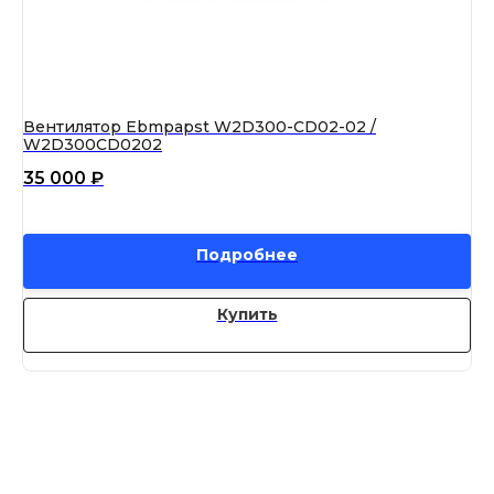
Вентилятор Ebmpapst W2D300-CD02-02 /
Ве
W2D300CD0202
BU
35 000
₽
35
Подробнее
Купить