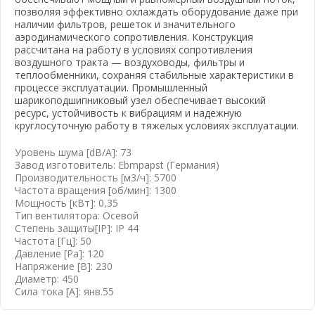
позволяя эффективно охлаждать оборудование даже при
наличии фильтров, решеток и значительного
аэродинамического сопротивления. Конструкция
рассчитана на работу в условиях сопротивления
воздушного тракта — воздуховоды, фильтры и
теплообменники, сохраняя стабильные характеристики в
процессе эксплуатации. Промышленный
вать почту
шарикоподшипниковый узел обеспечивает высокий
ресурс, устойчивость к вибрациям и надежную
круглосуточную работу в тяжелых условиях эксплуатации.
Уровень шума [dB/A]: 73
Завод изготовитель: Ebmpapst (Германия)
Производительность [м3/ч]: 5700
Частота вращения [об/мин]: 1300
Мощность [кВт]: 0,35
Тип вентилятора: Осевой
Степень защиты[IP]: IP 44
Частота [Гц]: 50
Давление [Pa]: 120
Напряжение [B]: 230
Диаметр: 450
Сила тока [А]: янв.55