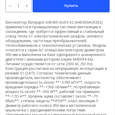
Купить
Вентилятор Ebmpapst A4E450-AU03-02 (A4E450AU0302)
применяется в промышленных системах вентиляции и
охлаждения, где требуется эффективный и стабильный
отвод тепла от электротехнических шкафов, силового
оборудования, частотных преобразователей,
теплообменников и технологических установок. Модель
относится к серии AC осевых вентиляторов диаметром
450 мм и выполнена на базе однофазного асинхронного
двигателя с внешним ротором (серия M4E094-EA).
Питание осуществляется от сети 230V AC (50 Hz).
Конструкция рассчитана на непрерывную эксплуатацию в
режиме S1 (24/7). Согласно техническим данным
производителя, вентилятор обеспечивает
производительность около **~5700 м³/ч**, скорость
вращения порядка **~1300 об/мин**, потребляемую
мощность около **~350 W**, рабочий ток примерно
**~1.55 A**. Уровень шума составляет около **~73
dB(A)**, степень защиты **IP54**, класс изоляции F.
Диаметр рабочего колеса 450 мм и металлическая
крыльчатка с аэродинамическими лопастями
обеспечивают мощный и равномерный воздушный поток,