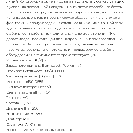
линий. Конструкция ориентирована на длительную эксплуатацию
в условиях постоянной нагрузки. Вентилятор способен работать
при переменном аэродинамическом сопротивлении, что позволяет
использовать его как в простых схемах обдува, так и в системах с
фильтрами и воздуховодами. Отдельное внимание в данной серии
уделено надежности электродвигателя с внешним ротором и
стабильности работы при длительных циклах включения. Это
делает модель подходящей для непрерывных производственных
процессов. Вентилятор применяется там, где важны не только
параметры воздушного потока, но и предсказуемость работы
оборудования в течение всего срока эксплуатации.
Уровень шума [dB/A]: 72
Завод изготовитель: Ebmpapst (Германия)
Производительность [м3/ч]: 6800
Частота вращения [об/мин]: 1330
Мощность [кВт]: 0,585
Тип вентилятора: Осевой
Степень защиты[IP]: IP 54
Тип тока: AC
Частота [Гц]: 50
Давление [Pa]: 200
Напряжение [B]: 380
Диаметр: 450
Сила тока [А]: 01.янв
Исполнение: Без крепежных элементов