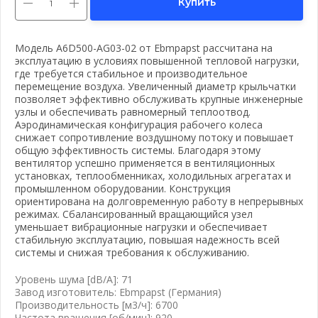
Купить
Модель A6D500-AG03-02 от Ebmpapst рассчитана на
эксплуатацию в условиях повышенной тепловой нагрузки,
где требуется стабильное и производительное
перемещение воздуха. Увеличенный диаметр крыльчатки
позволяет эффективно обслуживать крупные инженерные
узлы и обеспечивать равномерный теплоотвод.
Аэродинамическая конфигурация рабочего колеса
снижает сопротивление воздушному потоку и повышает
общую эффективность системы. Благодаря этому
вентилятор успешно применяется в вентиляционных
установках, теплообменниках, холодильных агрегатах и
промышленном оборудовании. Конструкция
ориентирована на долговременную работу в непрерывных
режимах. Сбалансированный вращающийся узел
уменьшает вибрационные нагрузки и обеспечивает
стабильную эксплуатацию, повышая надежность всей
вать почту
системы и снижая требования к обслуживанию.
Уровень шума [dB/A]: 71
Завод изготовитель: Ebmpapst (Германия)
Производительность [м3/ч]: 6700
Частота вращения [об/мин]: 920