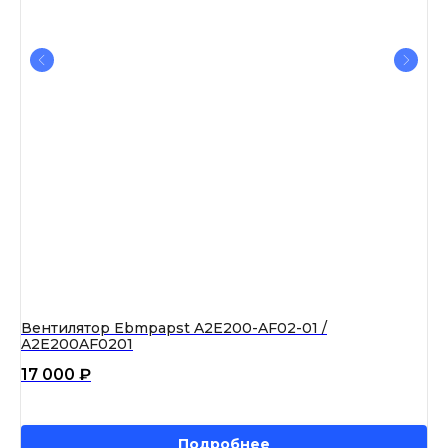
01-
Вентилятор Ebmpapst A2E200-AF02-01 /
Ве
A2E200AF0201
A4
17 000
₽
18
Подробнее