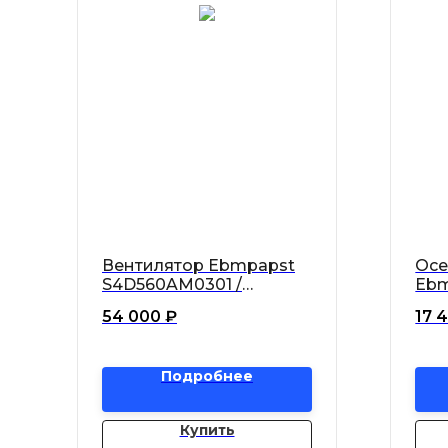
Вентилятор Ebmpapst
Осе
S4D560AM0301 /
Ebm
S4D560-AM03-01 осевой
AQ0
54 000
₽
17 
Подробнее
Купить