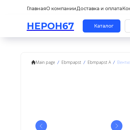
Главная
О компании
Доставка и оплата
Ко
НЕРОН67
Каталог
Main page
Ebmpapst
Ebmpapst A