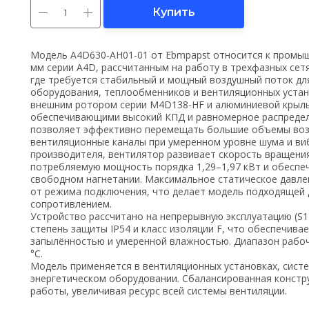
Купить
Модель A4D630-AH01-01 от Ebmpapst относится к промы
мм серии A4D, рассчитанным на работу в трехфазных сетя
где требуется стабильный и мощный воздушный поток д
оборудования, теплообменников и вентиляционных устано
внешним ротором серии M4D138-HF и алюминиевой крыльч
обеспечивающими высокий КПД и равномерное распредел
позволяет эффективно перемещать большие объемы возд
вентиляционные каналы при умеренном уровне шума и ви
производителя, вентилятор развивает скорость вращения 
потребляемую мощность порядка 1,29–1,97 кВт и обеспеч
свободном нагнетании. Максимальное статическое давле
от режима подключения, что делает модель подходящей
сопротивлением.
Устройство рассчитано на непрерывную эксплуатацию (S
степень защиты IP54 и класс изоляции F, что обеспечива
запылённостью и умеренной влажностью. Диапазон рабоч
°C.
Модель применяется в вентиляционных установках, сист
энергетическом оборудовании. Сбалансированная констр
работы, увеличивая ресурс всей системы вентиляции.