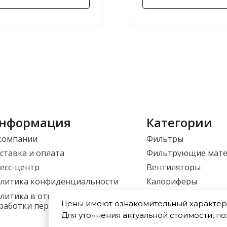
нформация
Категории
компании
Фильтры
ставка и оплата
Фильтрующие мат
есс-центр
Вентиляторы
литика конфиденциальности
Калориферы
Приточные установ
литика в отношении
Цены имеют ознакомительный характер 
работки персональных данных
Фасонные изделия
Для уточнения актуальной стоимости, п