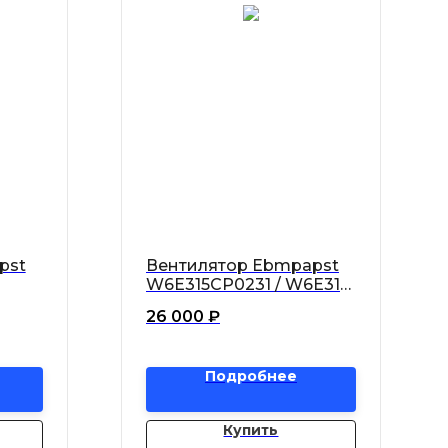
pst
Вентилятор Ebmpapst
W6E315CP0231 / W6E315-
евой
CP02-31 осевой
26 000
₽
Подробнее
Купить