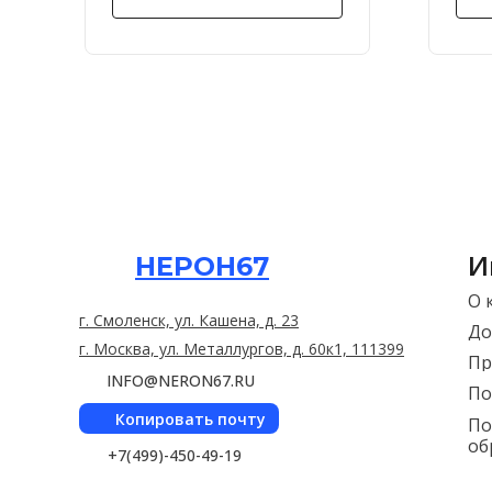
И
НЕРОН67
О 
г. Смоленск, ул. Кашена, д. 23
До
г. Москва, ул. Металлургов, д. 60к1, 111399
Пр
INFO@NERON67.RU
По
Копировать почту
По
об
+7(499)-450-49-19