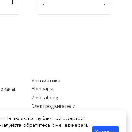
Автоматика
Ebmpapst
ериалы
Ziehl-abegg
Электродвигатели
ки
Мотор-редукторы
и не являются публичной офертой.
Насосы
ожалуйста, обратитесь к менеджерам.
Хорошо