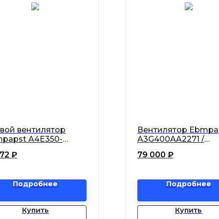
вой вентилятор
Вентилятор Ebmpa
papst A4E350-
A3G400AA2271 /
2-13
A3G400-AA22-71 ос
472
₽
79 000
₽
Подробнее
Подробнее
Купить
Купить