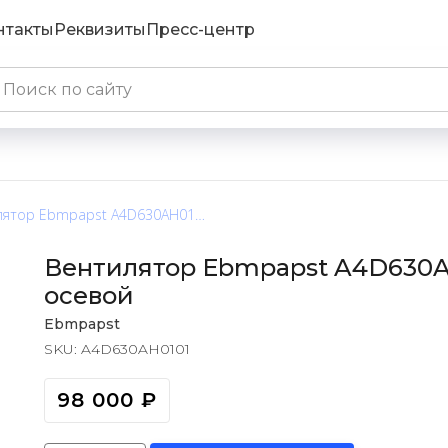
нтакты
Реквизиты
Пресс-центр
Вентилятор Ebmpapst A4D630AH0101 / A4D630-AH01-01 осевой
Вентилятор Ebmpapst A4D630AH
осевой
Ebmpapst
SKU:
A4D630AH0101
98 000
₽