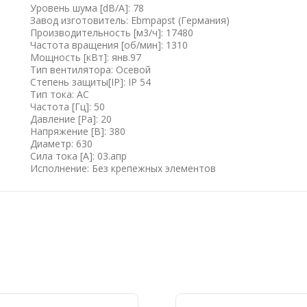
Уровень шума [dB/A]: 78
Завод изготовитель: Ebmpapst (Германия)
Производительность [м3/ч]: 17480
Частота вращения [об/мин]: 1310
Мощность [кВт]: янв.97
Тип вентилятора: Осевой
Степень защиты[IP]: IP 54
Тип тока: AC
Частота [Гц]: 50
Давление [Pa]: 20
Напряжение [B]: 380
Диаметр: 630
Сила тока [А]: 03.апр
Исполнение: Без крепежных элементов