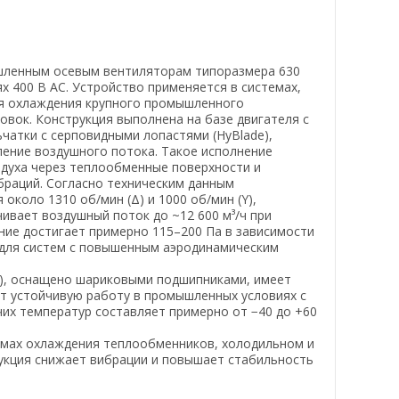
шленным осевым вентиляторам типоразмера 630
х 400 В AC. Устройство применяется в системах,
ля охлаждения крупного промышленного
вок. Конструкция выполнена на базе двигателя с
атки с серповидными лопастями (HyBlade),
ение воздушного потока. Такое исполнение
уха через теплообменные поверхности и
браций. Согласно техническим данным
около 1310 об/мин (Δ) и 1000 об/мин (Y),
ивает воздушный поток до ~12 600 м³/ч при
ние достигает примерно 115–200 Па в зависимости
 для систем с повышенным аэродинамическим
1), оснащено шариковыми подшипниками, имеет
ет устойчивую работу в промышленных условиях с
их температур составляет примерно от −40 до +60
емах охлаждения теплообменников, холодильном и
укция снижает вибрации и повышает стабильность