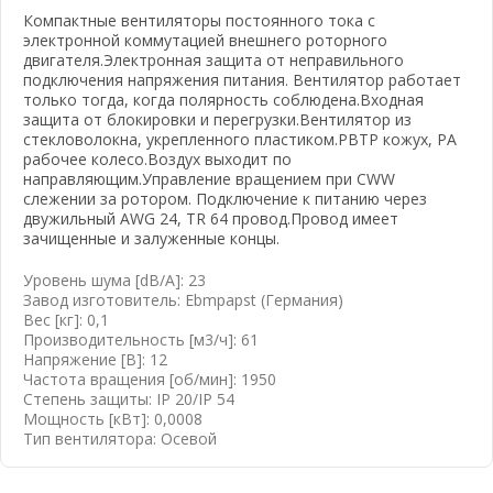
Компактные вентиляторы постоянного тока с
электронной коммутацией внешнего роторного
двигателя.Электронная защита от неправильного
подключения напряжения питания. Вентилятор работает
только тогда, когда полярность соблюдена.Входная
защита от блокировки и перегрузки.Вентилятор из
вать почту
стекловолокна, укрепленного пластиком.PBTP кожух, РА
рабочее колесо.Воздух выходит по
направляющим.Управление вращением при CWW
слежении за ротором. Подключение к питанию через
двужильный AWG 24, TR 64 провод.Провод имеет
зачищенные и залуженные концы.
Уровень шума [dB/A]: 23
Завод изготовитель: Ebmpapst (Германия)
Вес [кг]: 0,1
Производительность [м3/ч]: 61
Напряжение [В]: 12
Частота вращения [об/мин]: 1950
Степень защиты: IP 20/IP 54
Мощность [кВт]: 0,0008
Тип вентилятора: Осевой