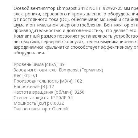
Осевой вентилятор Ebmpapst 3412 NGHH 92×92×25 мм пр
электроники, серверного и промышленного оборудования
от постоянного тока (DC), обеспечивая мощный и стаби
шума и оптимальном энергопотреблении. Вентилятор отл
производительностью и долговечностью, что делает его 
Компактный размер позволяет устанавливать устройство
автоматики, серверных корпусах, телекоммуникационных 
аэродинамика крыльчатки способствует эффективному о
оборудования.
Уровень шума [dB/A]: 39
Завод изготовитель: Ebmpapst (Германия)
Вес [кг]: 0,1
Производительность [м3/ч]: 102
Напряжение [В]: 12
Частота вращения [об/мин]: 3250
Степень защиты: IP 20/IP 54
Мощность [кВт]: 0,0032
Тип вентилятора: Осевой