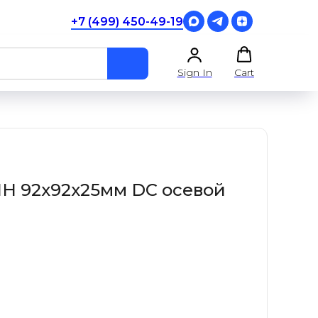
+7 (499) 450-49-19
Sign In
Cart
HH 92x92x25мм DC осевой