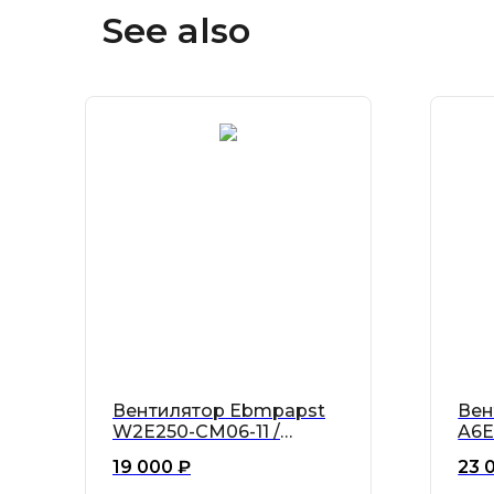
See also
Вентилятор Ebmpapst
Вен
W2E250-CM06-11 /
A6E
W2E250CM0611
AE0
19 000
₽
23 