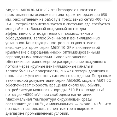
Модель A6D630-AE01-02 от Ebmpapst относится к
промышленным осевым вентиляторам типоразмера 630
мм, рассчитанным на работу в трехфазных сетях 400–480
В AC. Устройство используется в системах, где требуется
мощный и стабильный воздушный поток для
эффективного отвода тепла от промышленного
оборудования, теплообменников и вентиляционных
установок. Конструкция построена на двигателе с
внешним ротором серии M6D110-GF и алюминиевой
крыльчатке с аэродинамически оптимизированными
серповидными лопастями. Такое исполнение
обеспечивает равномерное распределение воздушного
потока через крупные вентиляционные каналы и
теплообменные поверхности, снижая потери давления и
повышая эффективность системы охлаждения. По данным
технической документации серии A6D630, модель AE01-02
обеспечивает скорость вращения около 880 об/мин,
потребляемую мощность порядка 610 Вт и воздушный
поток до ~6800 м³/ч при свободном нагнетании.
Максимальная температура окружающей среды
составляет до +60 °C, а минимальная — около −40 °C, что
позволяет использовать вентилятор в широком
диапазоне промышленных условий.