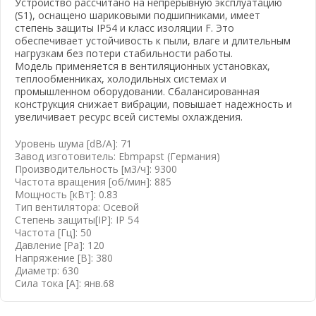
Устройство рассчитано на непрерывную эксплуатацию
(S1), оснащено шариковыми подшипниками, имеет
степень защиты IP54 и класс изоляции F. Это
обеспечивает устойчивость к пыли, влаге и длительным
нагрузкам без потери стабильности работы.
Модель применяется в вентиляционных установках,
теплообменниках, холодильных системах и
вать почту
промышленном оборудовании. Сбалансированная
конструкция снижает вибрации, повышает надежность и
увеличивает ресурс всей системы охлаждения.
Уровень шума [dB/A]: 71
Завод изготовитель: Ebmpapst (Германия)
Производительность [м3/ч]: 9300
Частота вращения [об/мин]: 885
Мощность [кВт]: 0.83
Тип вентилятора: Осевой
Степень защиты[IP]: IP 54
Частота [Гц]: 50
Давление [Pa]: 120
Напряжение [B]: 380
Диаметр: 630
Сила тока [А]: янв.68