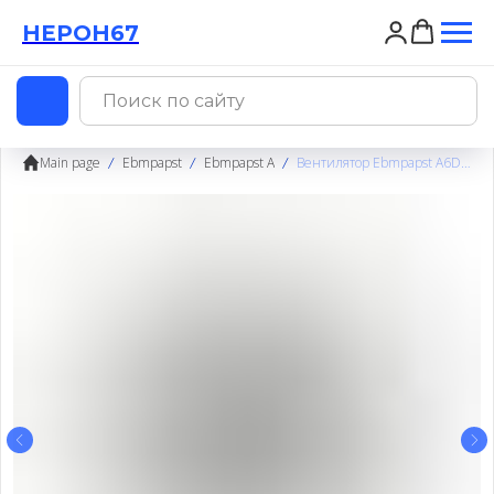
НЕРОН67
НЕРОН67
Main page
Ebmpapst
Ebmpapst A
Вентилятор Ebmpapst A6D630AF0102 / A6D630-AF01-02 осевой