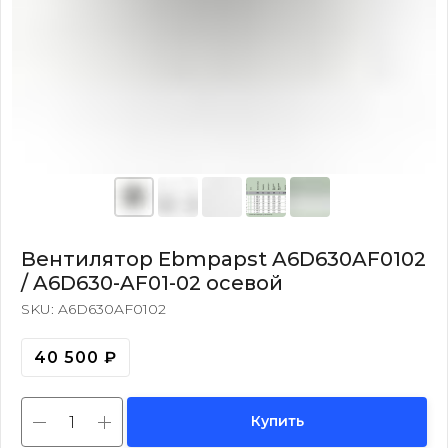
Вентилятор Ebmpapst A6D630AF0102
/ A6D630-AF01-02 осевой
SKU:
A6D630AF0102
40 500
₽
Купить