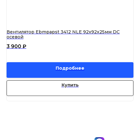
Вентилятор Ebmpapst 3412 NLE 92x92x25мм DC
Ве
осевой
S3
3 900
₽
5
Подробнее
Купить