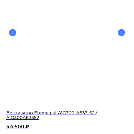
08-
Вентилятор Ebmpapst A1G300-AE33-52 /
Ве
A1G300AE3352
5 
44 500
₽