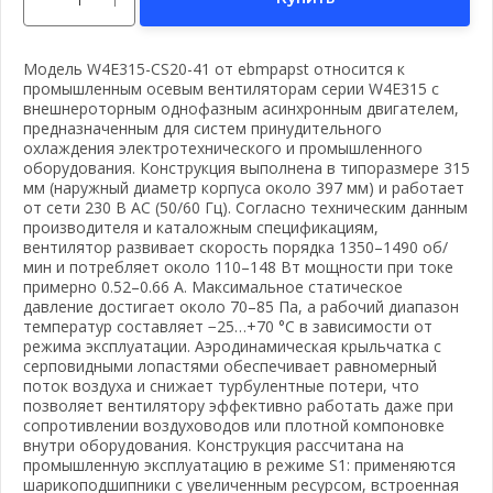
Модель W4E315-CS20-41 от ebmpapst относится к
промышленным осевым вентиляторам серии W4E315 с
внешнероторным однофазным асинхронным двигателем,
предназначенным для систем принудительного
охлаждения электротехнического и промышленного
оборудования. Конструкция выполнена в типоразмере 315
мм (наружный диаметр корпуса около 397 мм) и работает
от сети 230 В AC (50/60 Гц). Согласно техническим данным
производителя и каталожным спецификациям,
вентилятор развивает скорость порядка 1350–1490 об/
мин и потребляет около 110–148 Вт мощности при токе
примерно 0.52–0.66 А. Максимальное статическое
давление достигает около 70–85 Па, а рабочий диапазон
температур составляет −25…+70 °C в зависимости от
режима эксплуатации. Аэродинамическая крыльчатка с
серповидными лопастями обеспечивает равномерный
поток воздуха и снижает турбулентные потери, что
позволяет вентилятору эффективно работать даже при
сопротивлении воздуховодов или плотной компоновке
вать почту
внутри оборудования. Конструкция рассчитана на
промышленную эксплуатацию в режиме S1: применяются
шарикоподшипники с увеличенным ресурсом, встроенная