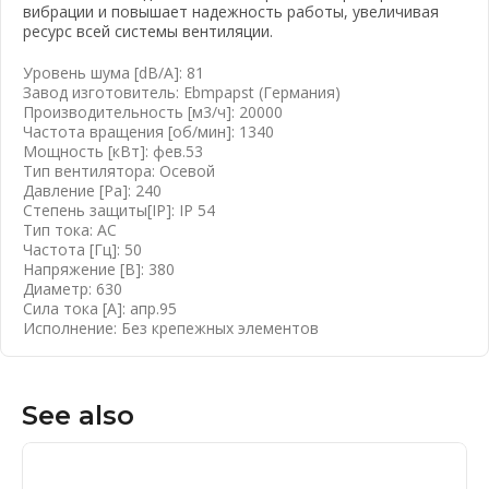
вибрации и повышает надежность работы, увеличивая
вать почту
ресурс всей системы вентиляции.
Уровень шума [dB/A]: 81
Завод изготовитель: Ebmpapst (Германия)
Производительность [м3/ч]: 20000
Частота вращения [об/мин]: 1340
Мощность [кВт]: фев.53
Тип вентилятора: Осевой
Давление [Ра]: 240
Степень защиты[IP]: IP 54
Тип тока: AC
Частота [Гц]: 50
Напряжение [B]: 380
Диаметр: 630
Сила тока [А]: апр.95
Исполнение: Без крепежных элементов
See also