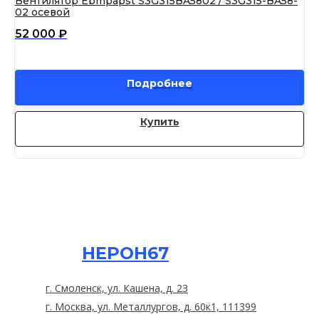
Вентилятор Ebmpapst S3G315BA5802 / S3G315-BA58-
Ве
02 осевой
BM
52 000
₽
11
Подробнее
Купить
НЕРОН67
г. Смоленск, ул. Кашена, д. 23
г. Москва, ул. Металлургов, д. 60к1, 111399