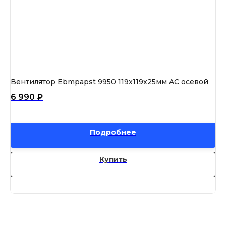
Вентилятор Ebmpapst 9950 119x119x25мм AC осевой
Ве
A2
6 990
₽
27
Подробнее
Купить