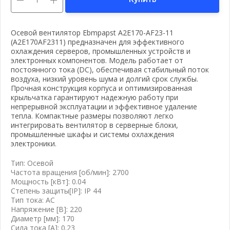
Осевой вентилятор Ebmpapst A2E170-AF23-11
(A2E170AF2311) предназначен для эффективного
охлаждения серверов, промышленных устройств и
электронных компонентов. Модель работает от
постоянного тока (DC), обеспечивая стабильный поток
воздуха, низкий уровень шума и долгий срок службы.
Прочная конструкция корпуса и оптимизированная
вать почту
крыльчатка гарантируют надежную работу при
непрерывной эксплуатации и эффективное удаление
тепла. Компактные размеры позволяют легко
интегрировать вентилятор в серверные блоки,
промышленные шкафы и системы охлаждения
электроники.
Тип: Осевой
Частота вращения [об/мин]: 2700
Мощность [кВт]: 0.04
Степень защиты[IP]: IP 44
Тип тока: AC
Напряжение [B]: 220
Диаметр [мм]: 170
Сила тока [А]: 0.23